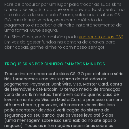
Pare de procurar por um lugar para trocar as suas skins -
o nosso serviço é tudo que você precisa. Basta entrar no
site através de sua conta Steam, selecione os itens CS:
GO que deseja vender, escolher o método de
pagamento e receber o dinheiro instantâneamente de
uma forma 100%e segura.
Em Skins.Cash, você também pode
vender as caixas CS2
.
Em vez de gastar fundos na compra de chaves para
abrir caixas, ganhe dinheiro com nosso serviço!
TROQUE SKINS POR DINHEIRO EM MEROS MINUTOS
Troque instantaneamente skins CS: GO por dinheiro a sério.
Nós fornecemos uma vasta gama de métodos de
pagamento: Payoneer, Bank Wire, Visa, Master Card, conta
de telemóvel e até Bitcoin. O tempo médio de transação
varia de 5 a 15 minutos. Tenha em conta que no caso de
levantamento via Visa ou MasterCard, o processo demora
até uma hora e, por vezes, até mesmo vários dias. Isso
pode acontecer devido à verificação do sistema de
segurança do seu banco, que às vezes leva até 5 dias
(uma mensagem sobre isso será exibida no site após o
negócio). Todas as informações necessárias sobre as