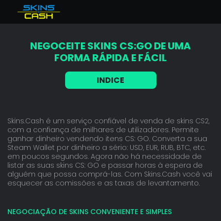
Total balance
null€
Vender Skins CS2
Bonus
%
NEGOCEITE SKINS CS:GO DE UMA
Instant available
0€
Vender Itens Dota 2
FORMA RÁPIDA E FÁCIL
Earned instant
0€
Balance-backed instant
0€
Vender itens TF2
INDICE
Vender Rust skins
COMPRAR SKINS CS2
Skins.Cash é um serviço confiável de venda de skins CS2,
FAQ
com a confiança de milhares de utilizadores. Permite
ganhar dinheiro vendendo itens CS: GO. Converta a sua
Steam Wallet por dinheiro a sério: USD, EUR, RUB, BTC, etc.
em poucos segundos. Agora não há necessidade de
listar as suas skins CS: GO e passar horas à espera de
alguém que possa comprá-las. Com Skins.Cash você vai
esquecer as comissões e as taxas de levantamento.
NEGOCIAÇÃO DE SKINS CONVENIENTE E SIMPLES