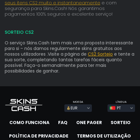
seus itens CS2 muito e instantaneamente
e com
segurança para Skins.Cash! Nós garantimos
pagamentos 100% seguros e excelente serviço!
SORTEIO CS2
O serviço Skins.Cash tem mais uma proposta interessante
para si – nós damos regularmente skins gratuitos aos
nossos utilizadores .Visite a página de
CS2 Sorteio
e tente a
sua sorte, completando tantas tarefas fáceis quanto
possível. Faça-o semanalmente para ter mais
possibilidades de ganhar.
MOEDA
LÍNGUA
EUR
PT
COMO FUNCIONA
FAQ
ONE PAGER
SORTEIO
POLÍTICA DE PRIVACIDADE
TERMOS DE UTILIZAÇÃO