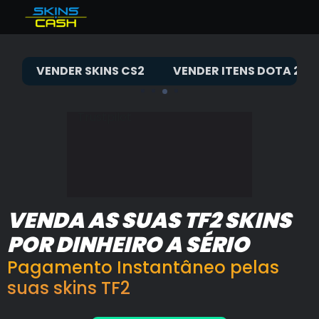
Total balance
null€
Vender Skins CS2
Bonus
%
VENDER SKINS CS2
VENDER ITENS DOTA 2
Instant available
0€
Vender Itens Dota 2
Earned instant
0€
Balance-backed instant
0€
Vender itens TF2
Trustpilot
Vender Rust skins
COMPRAR SKINS CS2
FAQ
VENDA AS SUAS TF2 SKINS
POR DINHEIRO A SÉRIO
Pagamento Instantâneo pelas
suas skins TF2