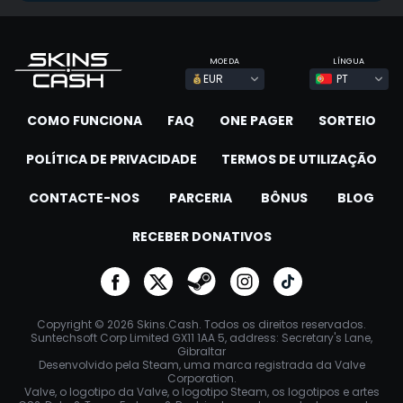
MOEDA
LÍNGUA
EUR
PT
COMO FUNCIONA
FAQ
ONE PAGER
SORTEIO
POLÍTICA DE PRIVACIDADE
TERMOS DE UTILIZAÇÃO
CONTACTE-NOS
PARCERIA
BÔNUS
BLOG
RECEBER DONATIVOS
go to facebook
go to twitter
go to steam
go to instagram
go to tiktok
Copyright © 2026 Skins.Cash. Todos os direitos reservados.
Suntechsoft Corp Limited GX11 1AA 5, address: Secretary's Lane,
Gibraltar
Desenvolvido pela Steam, uma marca registrada da Valve
Corporation.
Valve, o logotipo da Valve, o logotipo Steam, os logotipos e artes