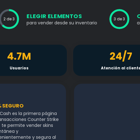
ELEGIR ELEMENTOS
2 de 3
3 de 3
para vender desde su inventario
a
4.7M
24/7
Usuarios
Atención al client
% SEGURO
.Cash es la primera página
ansacciones Counter Strike
 te permite vender skins
ntánea y
enientemente y segura al