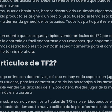
tricciones adicionales. Debería tenerse en cuenta que puedes 
página web;
s usuarios habituales, hemos desarrollado un simple algoritmo pa
ada producto se asigne a un precio justo. Nuestro sistema está 
 la demanda general de los usuarios. Todos los participantes en
en cuenta que es seguro y rápido vender artículos de TF2 por 
e lo contrario es fácil encontrarse con timadores, que cogerán 
emos desarrollado el sitio SkinCash específicamente para el co
rlo tú mismo ahora.
rtículos de TF2?
uego online son decorativos, así que no hay nada especial en jug
s usuarios, pero las características de los personajes o las arm
table vender tus artículos de TF2 por dinero. Puedes jugar de l
 más en la cartera.
n sobre cómo vender los artículos de TF2 y no ser bloqueados 
e bastante tiempo. La nueva política de la plataforma de inte