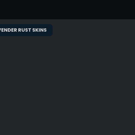
null€
%
VENDER RUST SKINS
0€
0€
0€