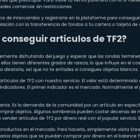
enes que preocupar. Para Valve tu venta parecerá como si fues
uedes comerciar sin restricciones.
ce de intercambio y registrarte en la plataforma para conseguir 
elación con la transferencia de fondos a tu cartera o tarjeta de 
onseguir artículos de TF2?
emente disfrutando del juego y esperar que las rondas termine
ellos tienen diferentes grados de rareza, lo que influye en el cos
 aleatoria, así que no te enfades si consigues objetos blancos.
tículos de TF2 con nuestro servicio. El valor está determinado 
ndicadores. El primer indicador es el mercado. Normalmente el 
tante. Es la demanda de la comunidad por un artículo en específ
omprar objetos. Algunos sombreros pueden costar decenas de mi
ender artículos de TF2 por dinero real con el popular servicio 
roductos en el mercado. Para hacerlo, simplemente visita Stea
varios objetos que se puedan comprar por dinero en el balance f