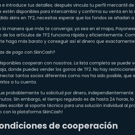
 e introduce tus detalles; después vincula tu perfil mercantil d
e estén disponibles para intercambio y confirma su venta en la a
do skins en TF2, necesitas esperar que los fondos se añadan a 
n la manera que más te convenga; ya sea en el mapa, Payoneer 
o de los artículos de TF2 funciona rápida y eficientemente. 
 te haga más barato y conseguir así el dinero que exactamente
as de pago con SkinCash?
isponibles cooperan con nosotros. La lista completa se puede 
aja, donde puedes vender los gorros de TF2. No hay restriccione
nectar tantos socios diferentes como nos ha sido posible, que 
irlos a tu cuenta.
e probablemente tu solicitud por dinero, independientemente d
tos. Sin embargo, el tiempo regulado es de hasta 24 horas, lo 
s escribir al soporte técnico para una solución individual al p
do con la plataforma SkinCash!
ondiciones de cooperación