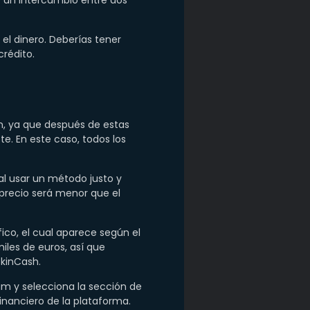
e un intercambio entre dos
el dinero. Deberías tener
crédito.
n, ya que después de estas
te. En este caso, todos los
al usar un método justo y
precio será menor que el
ico, el cual aparece según el
les de euros, así que
SkinCash.
m y selecciona la sección de
inanciero de la plataforma.