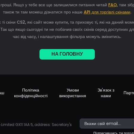
 гроші. Якщо у тебе все ще залишилися питання читай
FAQ
, там зі
також ти там можеш дізнатися про наше
API для торгівлі скінами
.
 ті скіни CS2, які сайт може купити, та приховує ті, які на даний м
Так що якщо сьогодні ти не побачив своїх скінів серед доступних дл
час від часу, і налаштування фільтра можуть змінитись.
НА ГОЛОВНУ
Політика
Умови
Зв'язок з
аш
Парт
конфіденційності
використання
нами
Limited GX11 1AA 5, address: Secretary's
Підписавшись, ти пого