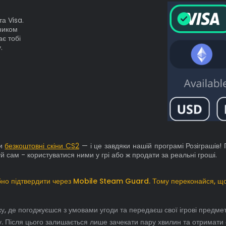
та Visa.
ником
ає тобі
.
ти
безкоштовні скіни CS2
— і це завдяки нашій програмі Розіграшів
й сам - користуватися ними у грі або ж продати за реальні гроші.
но підтвердити через Mobile Steam Guard. Тому переконайся, що
ку, де погоджуєшся з умовами угоди та передаєш свої ігрові предм
. Після цього залишається лише зачекати пару хвилин та отримати св