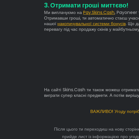
Отримати гроші миттєво!
Ми виплачуємо на
Pay.Skins.Cash
, Payoneer 
Отримавши гроші, ти автоматично стаєш учас
нашої
накопичувальної системи бонусів
. Що д
перевагу під час продажу скінів у майбутньому
На сайті Skins.Cash ти також можеш отрима
виграти супер класні предмети. А потім вирішу
ВАЖЛИВО! Угоду потріб
Після цього ти переходиш на нову сторін
прийде лист із інформацією про угоду