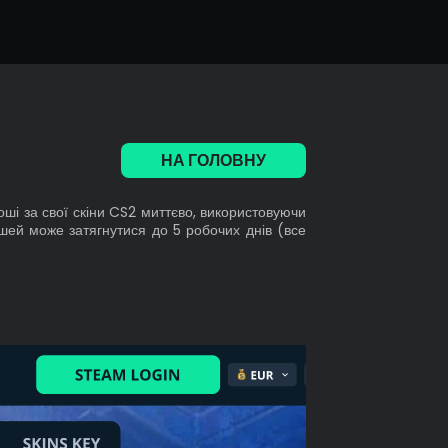
null€
%
0€
0€
0€
НА ГОЛОВНУ
оші за свої скіни CS2 миттєво, використовуючи
ошей може затягнутися до 5 робочих днів (все