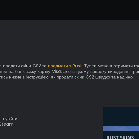
о продати скіни CS2 та
предмети з Rust
. Тут ти можеш отримати гр
ям на банківську картку Visa, але в цьому випадку виведення гр
ись нижче з інструкцією, як продати скіни CS2 швидко та надійно.
но увійти
 Steam.