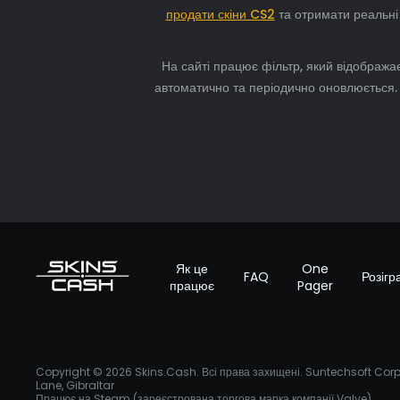
продати скіни CS2
та отримати реальні
На сайті працює фільтр, який відображає
автоматично та періодично оновлюється. 
Як це
One
FAQ
Розігр
працює
Pager
Copyright © 2026 Skins.Cash. Всі права захищені. Suntechsoft Corp 
Lane, Gibraltar
Працює на Steam (зареєстрована торгова марка компанії Valve).