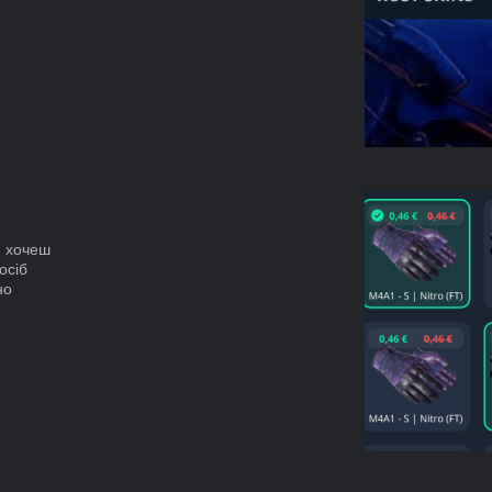
и хочеш
осіб
но