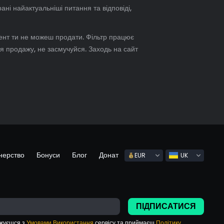
брані найактуальніші питання та відповіді,
омент ти не можеш продати. Фільтр працює
я продажу, не засмучуйся. Заходь на сайт
нерство
Бонуси
Блог
Донат
EUR
UK
ПІДПИСАТИСЯ
джуєшся з
Умовами Використання
сервісу та приймаєш
Політику