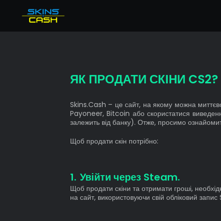
Total balance
Bonus
Instant available
Продати скіни КС2
Earned instant
Balance-backed instant
Продати речі Dota 2
ЯК ПРОДАТИ СКІНИ CS2?
Продати речі TF2
Skins.Cash – це сайт, на якому можна миттєв
Продати скіни Rust
Payoneer, Bitcoin або скористатися виведенн
залежить від банку). Отже, просимо ознайомит
Купити CS2 скіни
Щоб продати скін потрібно:
FAQ
Увійти через Steam.
Щоб продати скіни та отримати гроші, необхід
на сайт, використовуючи свій обліковий запис